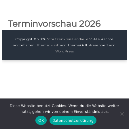
Terminvorschau 2026
Copyright © 2026
Schützenkreis Landau e.V.
Alle Rechte
vorbehalten. Theme:
Flash
von ThemeGrill. Präsentiert von
WordPress
Diese Website benutzt Cookies. Wenn du die Website weiter
nutzt, gehen wir von deinem Einverständnis aus.
OK
Datenschutzerklärung